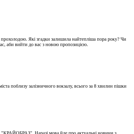
ою прохолодою. Які згадки залишила найтепліша пора року? Чи
с, аби вийти до вас з новою пропозицією.
міста поблизу залізничного вокзалу, всього за 8 хвилин пішки
у "КРАЙОБРАЗ". Наразі мова йде про актуальні новини з