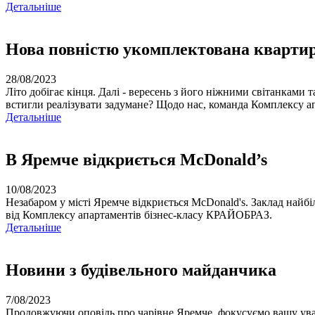
Детальнiше
Нова повністю укомплектована квартира
28/08/2023
Літо добігає кінця. Далі - вересень з його ніжними світанкам
встигли реалізувати задумане? Щодо нас, команда Комплексу а
Детальнiше
В Яремче відкриється McDonald’s
10/08/2023
Незабаром у місті Яремче відкриється McDonald's. Заклад найбі
від Комплексу апартаментів бізнес-класу КРАЙОБРАЗ.
Детальнiше
Новини з будівельного майданчика
7/08/2023
Продовжуючи оповідь про чарівне Яремче, фокусуємо вашу уваг