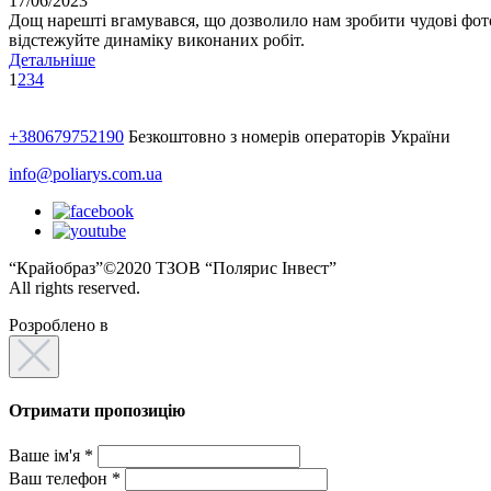
17/06/2023
Дощ нарешті вгамувався, що дозволило нам зробити чудові фот
відстежуйте динаміку виконаних робіт.
Детальнiше
1
2
3
4
+380679752190
Безкоштовно з номерів операторів України
info@poliarys.com.ua
“Крайобраз”©2020 ТЗОВ “Полярис Інвест”
All rights reserved.
Розроблено в
Отримати пропозицію
Ваше ім'я *
Ваш телефон *