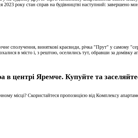
я 2023 року стан справ на будівництві наступний: завершено мон
чне сполучення, виняткові краєвиди, річка "Прут" у самому "серці
кохалися в місто і, з рештою, оселились тут, обравши за домів
 в центрі Яремче. Купуйте та заселяйте
ечному місці? Скористайтеся пропозицією від Комплексу апарта