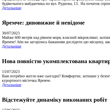
будівельного майданчика по вул. Руднєва, 13. На початок серпн
Детальнiше
Яремче: дивовижне й невідоме
30/07/2023
Майже 600 метрів над рівнем моря, власний мікроклімат, залізни
Яремче! Аби ви загорілись бажанням дослідити цю місцину, за
Детальнiше
Нова повністю укомплектована квартира
15/07/2023
Вам потрібно житло вже сьогодні? Комфортне, затишне у безп
курортного містечка Яремче.
Детальнiше
Відстежуйте динаміку виконаних робіт