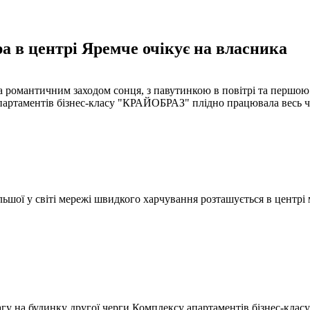
 в центрі Яремче очікує на власника
и та романтичним заходом сонця, з павутинкою в повітрі та перш
партаментів бізнес-класу "КРАЙОБРАЗ" плідно працювала весь ча
льшої у світі мережі швидкого харчування розташується в центрі 
у на будинку другої черги Комплексу апартаментів бізнес-клас