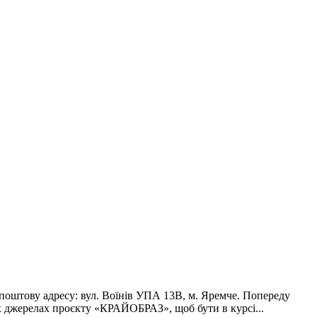
оштову адресу: вул. Воїнів УПА 13В, м. Яремче. Попереду
х джерелах проєкту «КРАЙОБРАЗ», щоб бути в курсі...