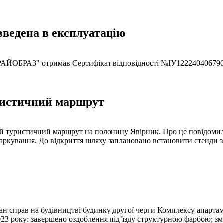
ведена в експлуатацію
РАЙОБРАЗ" отримав Сертифікат відповідності №ІУ122240406790, 
уристичний маршрут
 туристичний маршрут на полонину Явірник. Про це повідомили 
аркування. До відкриття шляху заплановано встановити стенди з 
тан справ на будівництві будинку другої черги Комплексу апарт
2023 року: завершено оздоблення під’їзду структурною фарбою; з